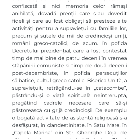
confiscată și nici memoria celor rămași
anihilată, dovadă preoții care s-au dovedit
fideli și care au fost obligați să presteze alte
activități pentru a supraviețui cu familiile lor,
precum și sutele de mii de credincioși uniți,
români greco-catolici, de acum. În pofida
Decretului prezidențial, care a fost contestat
timp de mai bine de patru decenii în vremea
stăpânirii comuniste și timp de două decenii
post-decembriste, în pofida persecuțiilor
sălbatice, cultul greco catolic, Biserica Unită, a
supraviețuit, retrăgându-se în „catacombe”,
păstrându-și o viață spirituală neîntreruptă,
pregătind cadrele necesare care să-și
păstorească cu grijă credincioșii. De exemplu
o bogată activitate de asistență religioasă s-a
desfășurat, în clandestinitate, în Satu Mare, în
„Capela Marina” din Str. Gheorghe Doja, de