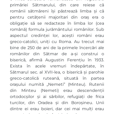
primăriei Sătmarului, din care reiese că
românii sătmăreni își păstrează limba și că
pentru cetățenii majoritari din oraș era o
obligație să se redacteze în limba lor (cea
română) formula jurământului românilor. Sub
aspectul credinței lor, acești români erau
greco-catolici, uniți cu Roma. Au trecut mai
bine de 250 de ani de la primele încercări ale
românilor din Sătmar de a-și construi o
biserică, afirmă Augustin Ferențiu în 1933.
Exista în acele vremuri îndepărtate, în
Sătmarul sec. al XVII-lea, o biserică și parohie
greco-catolică ruteană, situată în partea
orașului numită „Nemeti” (Minteu). Rutenii
din Minteu (Nemeti) erau descendenții
ortodocșilor și ai sârbilor, refugiați de frica
turcilor, din Oradea și din Boroșineu. Unii
dintre ei erau boieri, dar cei mai mulți erau