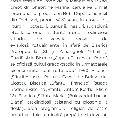
către fostul egumen de la Mănăstirea Bixad,
preot dr. Gheorghe Marina, căruia i-a urmat
ieromonahul preot Leon Bob. După ce au ieșit
din închisori, preoții săvârșeau, în casele lor,
liturghii, botezuri, cununii, masluri, rugăciuni,
etc., la cererea insistentă a unor credincioși,
știindu-i pe aceștia deosebit de
evlavioși. Actualmente, în afară de Biserica
Protopopială „Sfinții Arhangheli Mihail și
Gavril” și de Biserica „Capela Fam. Aurel Popp”,
se oficiază cultul greco-catolic în următoarele
biserici unite, construite după 1990: Biserica
„Sfinţii Apostoli Petru și Pavel” (pe Bulevardul
Cloșca), Biserica „Sfântul Francisc” (strada
Rodnei), Biserica „Sfântul Anton” (Cartier Micro
16), Biserica „Sfânta Maria” (Bulevardul Lucian
Blaga), credincioșii asistând cu pioșenie la
desfășurarea programului religios de către
preoți vrednici, cu înaltă pregătire și devotați