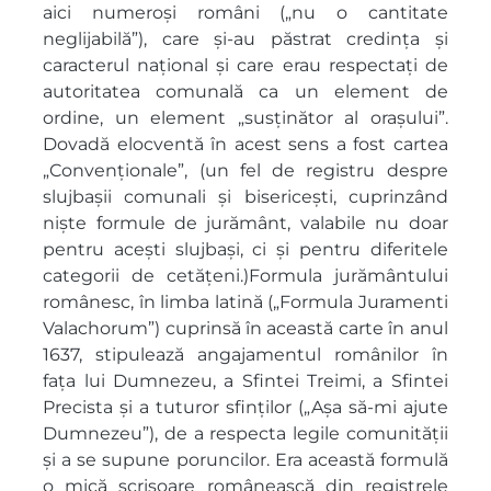
aici numeroși români („nu o cantitate
neglijabilă”), care și-au păstrat credința și
caracterul național și care erau respectați de
autoritatea comunală ca un element de
ordine, un element „susținător al orașului”.
Dovadă elocventă în acest sens a fost cartea
„Convenționale”, (un fel de registru despre
slujbașii comunali și bisericești, cuprinzând
niște formule de jurământ, valabile nu doar
pentru acești slujbași, ci și pentru diferitele
categorii de cetățeni.)Formula jurământului
românesc, în limba latină („Formula Juramenti
Valachorum”) cuprinsă în această carte în anul
1637, stipulează angajamentul românilor în
fața lui Dumnezeu, a Sfintei Treimi, a Sfintei
Precista și a tuturor sfinților („Așa să-mi ajute
Dumnezeu”), de a respecta legile comunității
și a se supune poruncilor. Era această formulă
o mică scrisoare românească din registrele