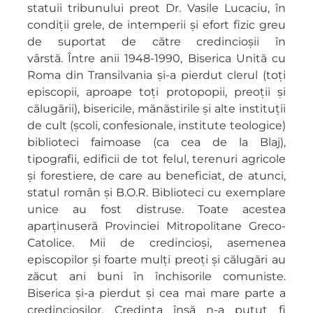
statuii tribunului preot Dr. Vasile Lucaciu, în
condiții grele, de intemperii și efort fizic greu
de suportat de către credincioșii în
vârstă. Între anii 1948-1990, Biserica Unită cu
Roma din Transilvania și-a pierdut clerul (toți
episcopii, aproape toți protopopii, preoții și
călugării), bisericile, mănăstirile și alte instituții
de cult (școli, confesionale, institute teologice)
biblioteci faimoase (ca cea de la Blaj),
tipografii, edificii de tot felul, terenuri agricole
și forestiere, de care au beneficiat, de atunci,
statul român și B.O.R. Biblioteci cu exemplare
unice au fost distruse. Toate acestea
aparținuseră Provinciei Mitropolitane Greco-
Catolice. Mii de credincioși, asemenea
episcopilor și foarte mulți preoți și călugări au
zăcut ani buni în închisorile comuniste.
Biserica și-a pierdut și cea mai mare parte a
credincioșilor. Credința însă n-a putut fi